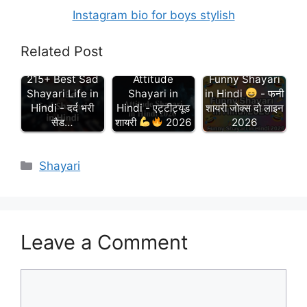
Instagram bio for boys stylish
Related Post
Attitude
Funny Shayari
215+ Best Sad
Shayari in
in Hindi
- फनी
Shayari Life in
Hindi - एट्टीट्यूड
शायरी जोक्स दो लाइन
Hindi - दर्द भरी
शायरी
2026
2026
सैड…
Categories
Shayari
Leave a Comment
Comment